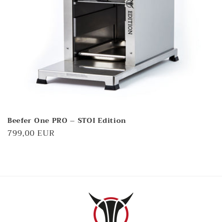
e
:
Beefer One PRO – STOI Edition
Normaler
799,00 EUR
Preis