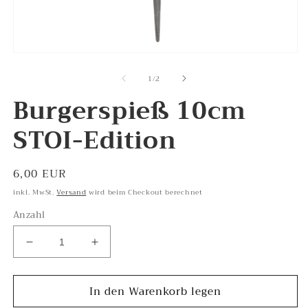
2
in
M
öf
Medien
1
von
1
/
2
in
Modal
Burgerspieß 10cm
öffnen
STOI-Edition
Normaler
6,00 EUR
Preis
inkl. MwSt.
Versand
wird beim Checkout berechnet
Anzahl
Verringere
Erhöhe
die
die
Menge
Menge
In den Warenkorb legen
für
für
Burgerspieß
Burgerspieß