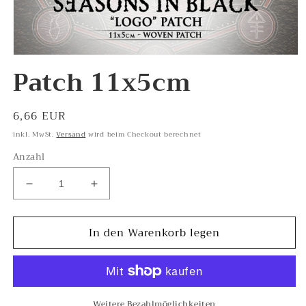
Medien
Patch 11x5cm
1
in
Modal
öffnen
Normaler
6,66 EUR
Preis
inkl. MwSt.
Versand
wird beim Checkout berechnet
Anzahl
Verringere
Erhöhe
die
die
Menge
Menge
In den Warenkorb legen
für
für
Patch
Patch
11x5cm
11x5cm
Weitere Bezahlmöglichkeiten