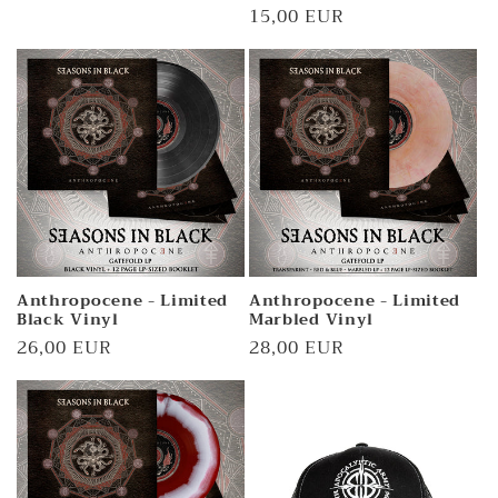
Normaler
15,00 EUR
Preis
Anthropocene - Limited
Anthropocene - Limited
Black Vinyl
Marbled Vinyl
Normaler
26,00 EUR
Normaler
28,00 EUR
Preis
Preis