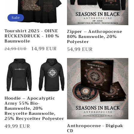
Sale
Tourshirt 2025 - OHNE
Zipper – Anthropocene
RÜCKENDRUCK - 100 %
80% Baumwolle, 20%
Baumwolle
Polyester
Normaler
Verkaufspreis
14,99 EUR
Normaler
54,99 EUR
24,99 EUR
Preis
Preis
Hoodie – Apocalyptic
Army 55% Bio-
Baumwolle, 20%
Recycelte Baumwolle,
25% Recycelter Polyester
Anthropocene - Digipak
Normaler
49,99 EUR
CD
Preis