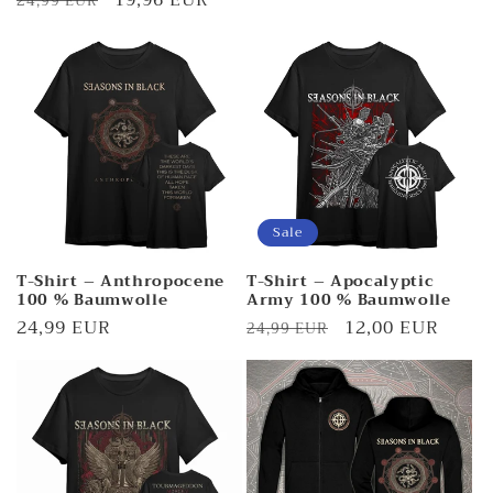
Normaler
Verkaufspreis
19,96 EUR
24,99 EUR
Preis
Sale
T-Shirt – Anthropocene
T-Shirt – Apocalyptic
100 % Baumwolle
Army 100 % Baumwolle
Normaler
24,99 EUR
Normaler
Verkaufspreis
12,00 EUR
24,99 EUR
Preis
Preis