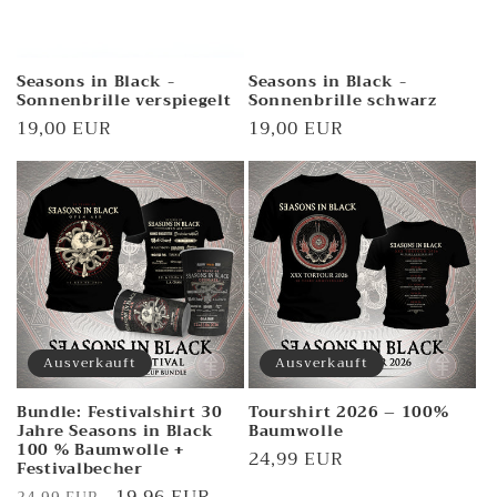
e
:
Seasons in Black -
Seasons in Black -
Sonnenbrille verspiegelt
Sonnenbrille schwarz
Normaler
19,00 EUR
Normaler
19,00 EUR
Preis
Preis
Ausverkauft
Ausverkauft
Bundle: Festivalshirt 30
Tourshirt 2026 – 100%
Jahre Seasons in Black
Baumwolle
100 % Baumwolle +
Normaler
24,99 EUR
Festivalbecher
Preis