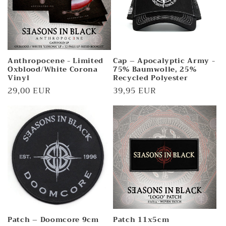
Anthropocene - Limited
Cap – Apocalyptic Army -
Oxblood/White Corona
75% Baumwolle, 25%
Vinyl
Recycled Polyester
Normaler
29,00 EUR
Normaler
39,95 EUR
Preis
Preis
Patch – Doomcore 9cm
Patch 11x5cm