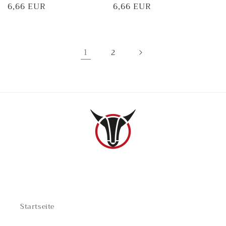
Normaler
6,66 EUR
Normaler
6,66 EUR
Preis
Preis
1
2
TEILBEREICHE
Startseite